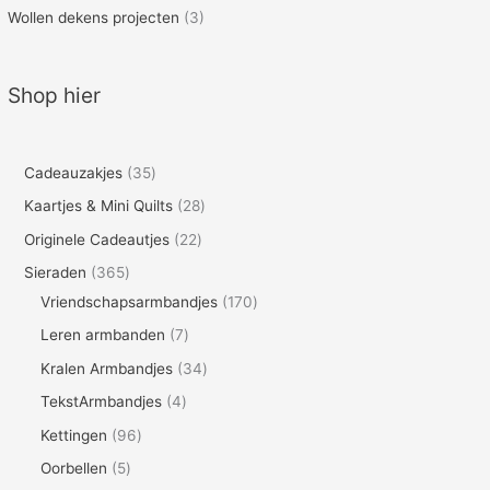
Wollen dekens projecten
(3)
Shop hier
3
Cadeauzakjes
35
5
2
Kaartjes & Mini Quilts
28
p
8
2
Originele Cadeautjes
22
r
p
2
3
Sieraden
365
o
r
p
6
1
Vriendschapsarmbandjes
170
d
o
r
5
7
7
Leren armbanden
7
u
d
o
p
0
p
3
Kralen Armbandjes
34
c
u
d
r
p
r
4
4
TekstArmbandjes
4
t
c
u
o
r
o
p
p
9
Kettingen
96
e
t
c
d
o
d
r
r
6
n
5
Oorbellen
5
e
t
u
d
u
o
o