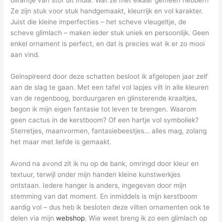
olifantje van stof uit India. Wat ze met elkaar gemeen hebben?
Ze zijn stuk voor stuk handgemaakt, kleurrijk en vol karakter.
Juist die kleine imperfecties – het scheve vleugeltje, de
scheve glimlach – maken ieder stuk uniek en persoonlijk. Geen
enkel ornament is perfect, en dat is precies wat ik er zo mooi
aan vind.
Geïnspireerd door deze schatten besloot ik afgelopen jaar zelf
aan de slag te gaan. Met een tafel vol lapjes vilt in alle kleuren
van de regenboog, borduurgaren en glinsterende kraaltjes,
begon ik mijn eigen fantasie tot leven te brengen. Waarom
geen cactus in de kerstboom? Of een hartje vol symboliek?
Sterretjes, maanvormen, fantasiebeestjes… alles mag, zolang
het maar met liefde is gemaakt.
Avond na avond zit ik nu op de bank, omringd door kleur en
textuur, terwijl onder mijn handen kleine kunstwerkjes
ontstaan. Iedere hanger is anders, ingegeven door mijn
stemming van dat moment. En inmiddels is mijn kerstboom
aardig vol – dus heb ik besloten deze vilten ornamenten ook te
delen via mijn
webshop
. Wie weet breng ik zo een glimlach op