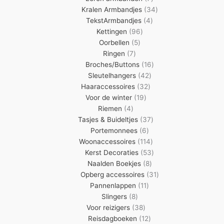
producten
34
Kralen Armbandjes
34
4
producten
TekstArmbandjes
4
96
producten
Kettingen
96
5
producten
Oorbellen
5
7
producten
Ringen
7
producten
16
Broches/Buttons
16
42
producten
Sleutelhangers
42
32
producten
Haaraccessoires
32
19
producten
Voor de winter
19
4
producten
Riemen
4
producten
37
Tasjes & Buideltjes
37
6
producten
Portemonnees
6
producten
114
Woonaccessoires
114
producten
53
Kerst Decoraties
53
8
producten
Naalden Boekjes
8
producten
31
Opberg accessoires
31
11
producten
Pannenlappen
11
8
producten
Slingers
8
producten
38
Voor reizigers
38
producten
12
Reisdagboeken
12