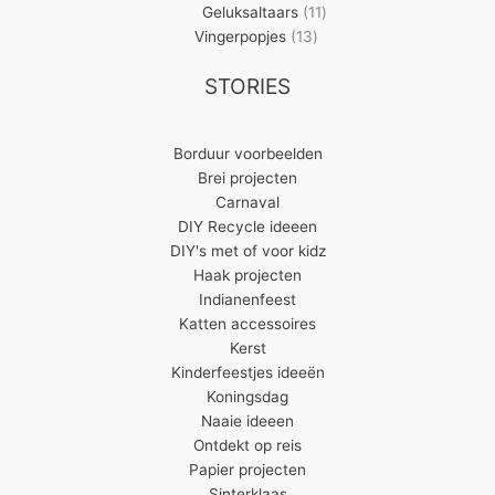
11
producten
Geluksaltaars
11
13
producten
Vingerpopjes
13
producten
STORIES
Borduur voorbeelden
Brei projecten
Carnaval
DIY Recycle ideeen
DIY's met of voor kidz
Haak projecten
Indianenfeest
Katten accessoires
Kerst
Kinderfeestjes ideeën
Koningsdag
Naaie ideeen
Ontdekt op reis
Papier projecten
Sinterklaas