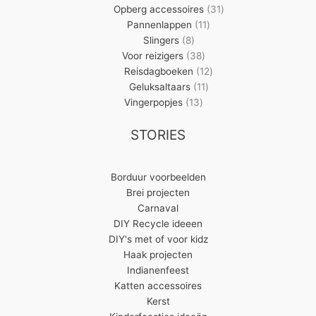
producten
31
Opberg accessoires
31
11
producten
Pannenlappen
11
8
producten
Slingers
8
producten
38
Voor reizigers
38
producten
12
Reisdagboeken
12
11
producten
Geluksaltaars
11
13
producten
Vingerpopjes
13
producten
STORIES
Borduur voorbeelden
Brei projecten
Carnaval
DIY Recycle ideeen
DIY's met of voor kidz
Haak projecten
Indianenfeest
Katten accessoires
Kerst