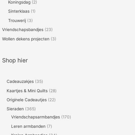
Koningsdag
(2)
Sinterklaas
(1)
Trouwerij
(3)
Vriendschapsbandjes
(23)
Wollen dekens projecten
(3)
Shop hier
3
Cadeauzakjes
35
5
2
Kaartjes & Mini Quilts
28
p
8
2
Originele Cadeautjes
22
r
p
2
3
Sieraden
365
o
r
p
6
1
Vriendschapsarmbandjes
170
d
o
r
5
7
7
Leren armbanden
7
u
d
o
p
0
p