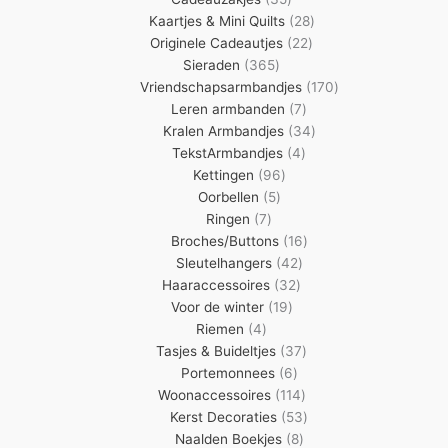
n
producten
28
Kaartjes & Mini Quilts
28
22
producten
Originele Cadeautjes
22
365
producten
Sieraden
365
producten
170
Vriendschapsarmbandjes
170
7
producten
Leren armbanden
7
producten
34
Kralen Armbandjes
34
4
producten
TekstArmbandjes
4
96
producten
Kettingen
96
5
producten
Oorbellen
5
7
producten
Ringen
7
producten
16
Broches/Buttons
16
42
producten
Sleutelhangers
42
32
producten
Haaraccessoires
32
19
producten
Voor de winter
19
4
producten
Riemen
4
producten
37
Tasjes & Buideltjes
37
6
producten
Portemonnees
6
producten
114
Woonaccessoires
114
producten
53
Kerst Decoraties
53
8
producten
Naalden Boekjes
8