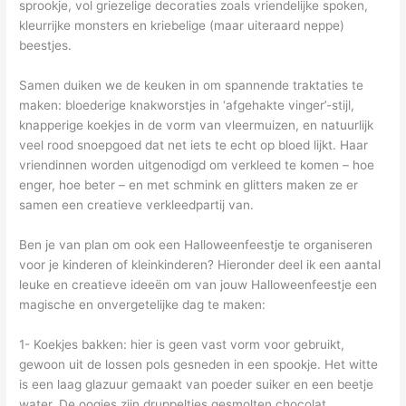
sprookje, vol griezelige decoraties zoals vriendelijke spoken,
kleurrijke monsters en kriebelige (maar uiteraard neppe)
beestjes.
Samen duiken we de keuken in om spannende traktaties te
maken: bloederige knakworstjes in ‘afgehakte vinger’-stijl,
knapperige koekjes in de vorm van vleermuizen, en natuurlijk
veel rood snoepgoed dat net iets te echt op bloed lijkt. Haar
vriendinnen worden uitgenodigd om verkleed te komen – hoe
enger, hoe beter – en met schmink en glitters maken ze er
samen een creatieve verkleedpartij van.
Ben je van plan om ook een Halloweenfeestje te organiseren
voor je kinderen of kleinkinderen? Hieronder deel ik een aantal
leuke en creatieve ideeën om van jouw Halloweenfeestje een
magische en onvergetelijke dag te maken:
1- Koekjes bakken: hier is geen vast vorm voor gebruikt,
gewoon uit de lossen pols gesneden in een spookje. Het witte
is een laag glazuur gemaakt van poeder suiker en een beetje
water. De oogjes zijn druppeltjes gesmolten chocolat.